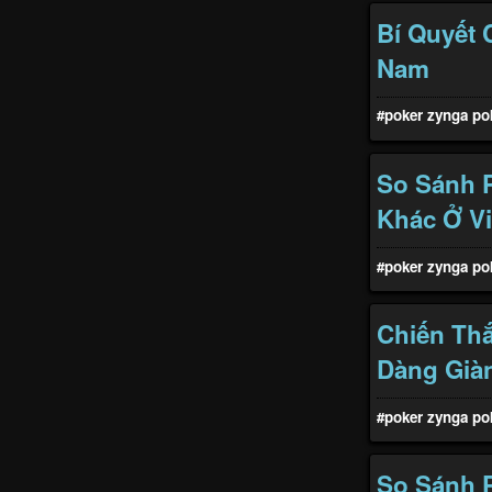
Bí Quyết 
Nam
#poker zynga po
So Sánh P
Khác Ở V
#poker zynga po
Chiến Thắ
Dàng Già
#poker zynga po
So Sánh 