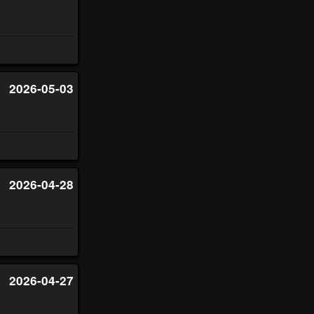
2026-05-03
2026-04-28
2026-04-27