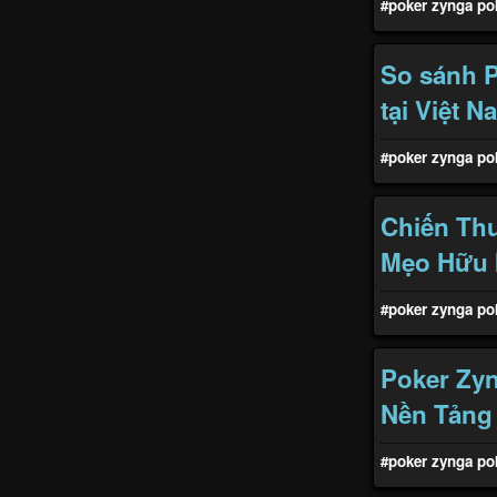
#poker zynga po
So sánh P
tại Việt N
#poker zynga po
Chiến Thu
Mẹo Hữu 
#poker zynga po
Poker Zyn
Nền Tảng
#poker zynga po