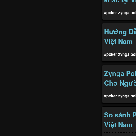
#poker zynga po
Hướng Dẫ
Việt Nam
#poker zynga po
Zynga Pok
Cho Ngườ
#poker zynga po
So sánh P
Việt Nam