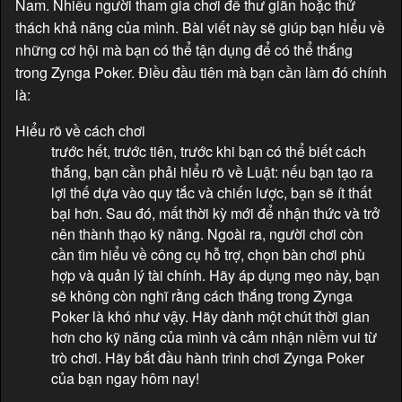
Nam. Nhiều người tham gia chơi để thư giãn hoặc thử
thách khả năng của mình. Bài viết này sẽ giúp bạn hiểu về
những cơ hội mà bạn có thể tận dụng để có thể thắng
trong Zynga Poker. Điều đầu tiên mà bạn cần làm đó chính
là:
Hiểu rõ về cách chơi
trước hết, trước tiên, trước khi bạn có thể biết cách
thắng, bạn cần phải hiểu rõ về Luật: nếu bạn tạo ra
lợi thế dựa vào quy tắc và chiến lược, bạn sẽ ít thất
bại hơn. Sau đó, mất thời kỳ mới để nhận thức và trở
nên thành thạo kỹ năng. Ngoài ra, người chơi còn
cần tìm hiểu về công cụ hỗ trợ, chọn bàn chơi phù
hợp và quản lý tài chính. Hãy áp dụng mẹo này, bạn
sẽ không còn nghĩ rằng cách thắng trong Zynga
Poker là khó như vậy. Hãy dành một chút thời gian
hơn cho kỹ năng của mình và cảm nhận niềm vui từ
trò chơi. Hãy bắt đầu hành trình chơi Zynga Poker
của bạn ngay hôm nay!