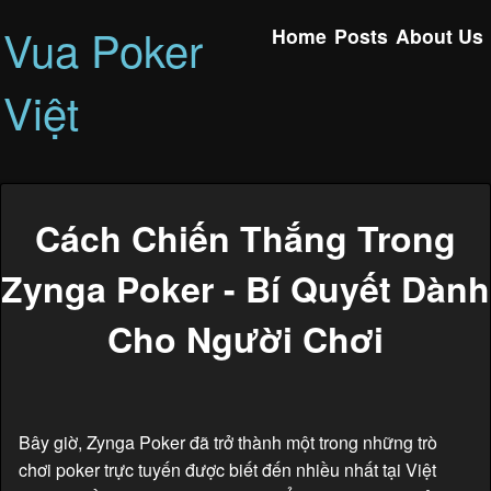
Vua Poker
Home
Posts
About Us
Việt
Cách Chiến Thắng Trong
Zynga Poker - Bí Quyết Dành
Cho Người Chơi
Bây giờ, Zynga Poker đã trở thành một trong những trò
chơi poker trực tuyến được biết đến nhiều nhất tại Việt