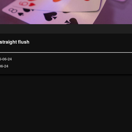
straight flush
6-06-24
06-24