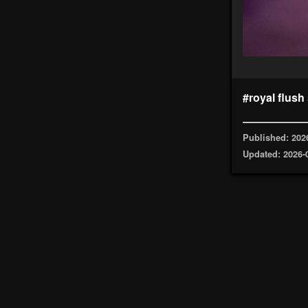
#royal flush 
Published: 202
Updated: 2026-