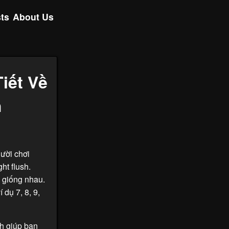
ts
About Us
iết Về
h
gười chơi
ht flush.
i giống nhau.
 dụ 7, 8, 9,
sh giúp bạn