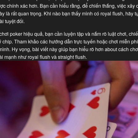
ợc chính xác hơn. Bạn cần hiểu rằng, để chiến thắng, việc xây
ày là rất quan trọng. Khi nào bạn thấy mình có royal flush, hãy tự
ài tuyệt đối.
chơi poker hiệu quả, bạn cần luyện tập và nắm rõ luật chơi, chi
lý chip. Tham khảo các hướng dẫn trực tuyến hoặc chơi miễn ph
ình. Hy vọng, bài viết này giúp bạn hiểu rõ hơn about cách ch
i mạnh như royal flush và straight flush.