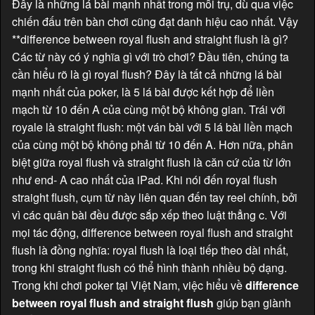
Đây là những lá bài mạnh nhất trong mỗi trụ, dù qua việc
chiến đấu trên bàn chơi cũng đạt danh hiệu cao nhất. Vậy
**difference between royal flush and straight flush là gì?
Các từ này có ý nghĩa gì với trò chơi? Đầu tiên, chúng ta
cần hiểu rõ là gì royal flush? Đây là tất cả những lá bài
mạnh nhất của poker, là 5 lá bài được kết hợp để liền
mạch từ 10 đến A của cùng một bộ không gian. Trái với
royale là straight flush: một ván bài với 5 lá bài liền mạch
của cùng một bộ không phải từ 10 đến A. Hơn nữa, phân
biệt giữa royal flush và straight flush là căn cứ của từ lớn
như end- A cao nhất của iPad. Khi nói đến royal flush
straight flush, cụm từ này liên quan đến tay reel chính, bởi
vì các quân bài đều được sắp xếp theo luật thẳng c. Với
mọi tác động, difference between royal flush and straight
flush là đồng nghĩa: royal flush là loại tiếp theo dài nhất,
trong khi straight flush có thể hình thành nhiều bộ dạng.
Trong khi chơi poker tại Việt Nam, việc hiểu về
difference
between royal flush and straight flush
giúp bạn giành