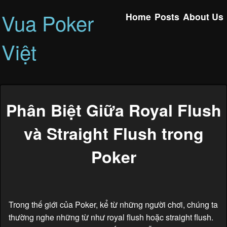
Vua Poker
Home
Posts
About Us
Việt
Phân Biệt Giữa Royal Flush
và Straight Flush trong
Poker
Trong thế giới của Poker, kể từ những người chơi, chúng ta
thường nghe những từ như royal flush hoặc straight flush.