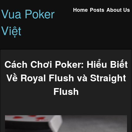
Vua Poker
Home
Posts
About Us
Việt
Cách Chơi Poker: Hiểu Biết
Về Royal Flush và Straight
Flush