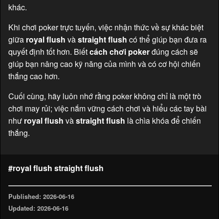
khác.
Khi chơi poker trực tuyến, việc nhận thức về sự khác biệt
giữa
royal flush
và
straight flush
có thể giúp bạn đưa ra
quyết định tốt hơn. Biết
cách chơi poker
đúng cách sẽ
giúp bạn nâng cao kỹ năng của mình và có cơ hội chiến
thắng cao hơn.
Cuối cùng, hãy luôn nhớ rằng poker không chỉ là một trò
chơi may rủi; việc nắm vững cách chơi và hiểu các tay bài
như
royal flush
và
straight flush
là chìa khóa để chiến
thắng.
#royal flush straight flush
Published: 2026-06-16
Updated: 2026-06-16