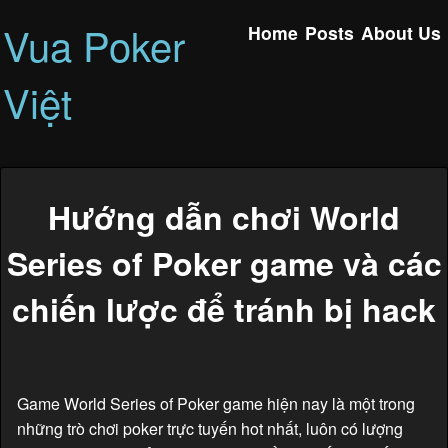
Vua Poker
Home
Posts
About Us
Việt
Hướng dẫn chơi World
Series of Poker game và các
chiến lược để tránh bị hack
Game World Series of Poker game hiện nay là một trong
những trò chơi poker trực tuyến hot nhất, luôn có lượng