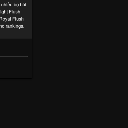
 nhiều bộ bài
ight Flush
Royal Flush
nd rankings.