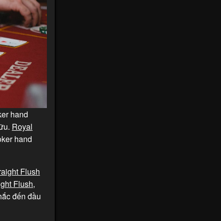
ker hand
hữu.
Royal
oker hand
raight Flush
ight Flush
,
nhắc đến đầu