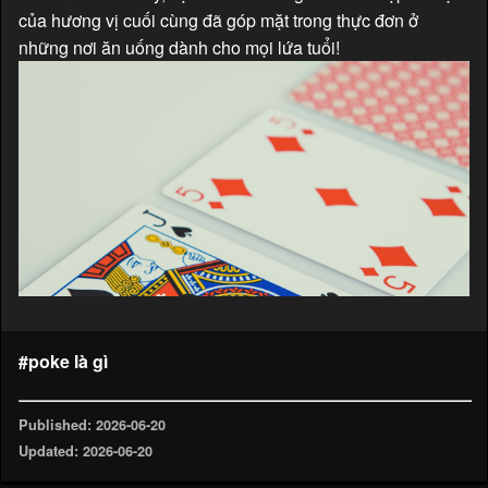
của hương vị cuối cùng đã góp mặt trong thực đơn ở
những nơi ăn uống dành cho mọi lứa tuổi!
#poke là gì
Published: 2026-06-20
Updated: 2026-06-20