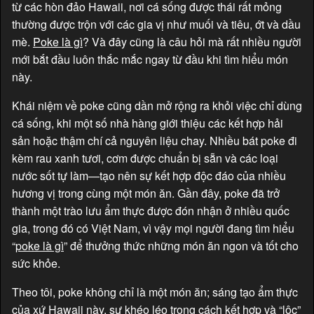
từ các hòn đảo Hawaii, nơi cá sống được thái rất mỏng
thường được trộn với các gia vị như muối và tiêu, ớt và dầu
mè.
Poke là gì
? Và đây cũng là câu hỏi mà rất nhiều người
mới bắt đầu luôn thắc mắc ngay từ đầu khi tìm hiểu món
này.
Khái niệm về poke cũng dần mở rộng ra khỏi việc chỉ dùng
cá sống, khi một số nhà hàng giới thiệu các kết hợp hải
sản hoặc thậm chí cả nguyên liệu chay. Nhiều bát poke đi
kèm rau xanh tươi, cơm được chuẩn bị sẵn và các loại
nước sốt tự làm—tạo nên sự kết hợp độc đáo của nhiều
hương vị trong cùng một món ăn. Gần đây, poke đã trở
thành một trào lưu ẩm thực được đón nhận ở nhiều quốc
gia, trong đó có Việt Nam, vì vậy mọi người đang tìm hiểu
“
poke là gì
” để thưởng thức những món ăn ngon và tốt cho
sức khỏe.
Theo tôi, poke không chỉ là một món ăn; sáng tạo ẩm thực
của xứ Hawaii này, sự khéo léo trong cách kết hợp và “lộc”