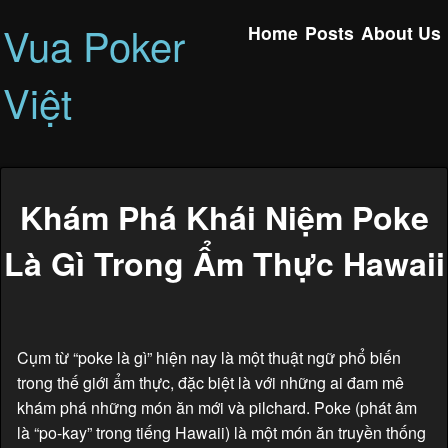
Vua Poker
Home
Posts
About Us
Việt
Khám Phá Khái Niệm Poke
Là Gì Trong Ẩm Thực Hawaii
Cụm từ “poke là gì” hiện nay là một thuật ngữ phổ biến
trong thế giới ẩm thực, đặc biệt là với những ai đam mê
khám phá những món ăn mới và pilchard. Poke (phát âm
là “po-kay” trong tiếng Hawaii) là một món ăn truyền thống