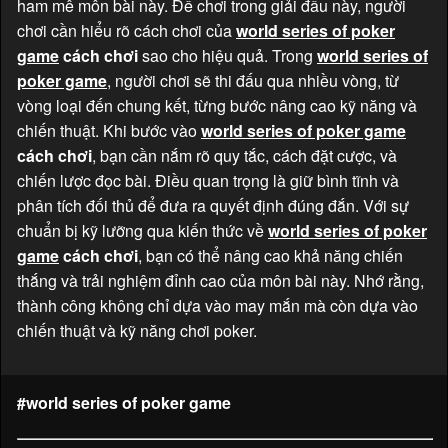
ham mê môn bài này. Để chơi trong giải đấu này, người
chơi cần hiểu rõ cách chơi của
world series of poker
game
cách chơi
sao cho hiệu quả. Trong
world series of
poker game
, người chơi sẽ thi đấu qua nhiều vòng, từ
vòng loại đến chung kết, từng bước nâng cao kỹ năng và
chiến thuật. Khi bước vào
world series of poker game
cách chơi
, bạn cần nắm rõ quy tắc, cách đặt cược, và
chiến lược đọc bài. Điều quan trọng là giữ bình tĩnh và
phân tích đối thủ để đưa ra quyết định đúng đắn. Với sự
chuẩn bị kỹ lưỡng qua kiến thức về
world series of poker
game
cách chơi
, bạn có thể nâng cao khả năng chiến
thắng và trải nghiệm đỉnh cao của môn bài này. Nhớ rằng,
thành công không chỉ dựa vào may mắn mà còn dựa vào
chiến thuật và kỹ năng chơi poker.
#world series of poker game