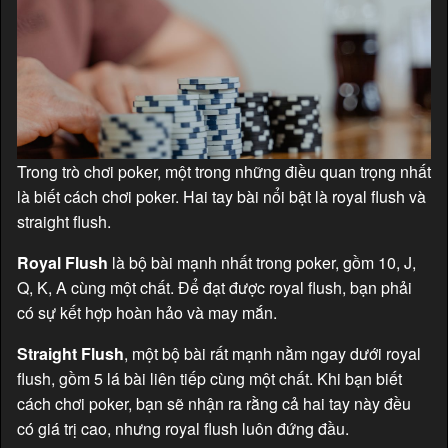
Trong trò chơi poker, một trong những điều quan trọng nhất
là biết cách chơi poker. Hai tay bài nổi bật là royal flush và
straight flush.
Royal Flush
là bộ bài mạnh nhất trong poker, gồm 10, J,
Q, K, A cùng một chất. Để đạt được royal flush, bạn phải
có sự kết hợp hoàn hảo và may mắn.
Straight Flush
, một bộ bài rất mạnh nằm ngay dưới royal
flush, gồm 5 lá bài liên tiếp cùng một chất. Khi bạn biết
cách chơi poker, bạn sẽ nhận ra rằng cả hai tay này đều
có giá trị cao, nhưng royal flush luôn đứng đầu.