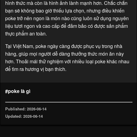
hình thức mà còn là hình ảnh lành mạnh hơn. Chắc chắn
bạn sẽ không bao giờ thiếu lựa chọn, nhưng điều khiến
poke trở nên ngon là món nào cũng luôn sử dụng nguyên
liệu tươi ngon và cao cấp để đảm bảo có được sản phẩm
thực phẩm an toàn.
Tại Việt Nam, poke ngày càng được phục vụ trong nhà
hàng, giúp mọi người dễ dàng thưởng thức món ăn này
hơn. Thoải mái thử nghiệm với nhiều loại poke khác nhau
để tìm ra hương vị bạn thích.
#poke là gì
Published: 2026-06-14
Updated: 2026-06-14