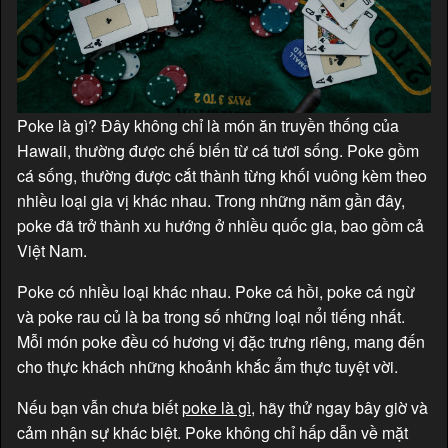
Poke là gì? Đây không chỉ là món ăn truyền thống của
Hawaii, thường được chế biến từ cá tươi sống. Poke gồm
cá sống, thường được cắt thành từng khối vuông kèm theo
nhiều loại gia vị khác nhau. Trong những năm gần đây,
poke đã trở thành xu hướng ở nhiều quốc gia, bao gồm cả
Việt Nam.
Poke có nhiều loại khác nhau. Poke cá hồi, poke cá ngừ
và poke rau củ là ba trong số những loại nổi tiếng nhất.
Mỗi món poke đều có hương vị đặc trưng riêng, mang đến
cho thực khách những khoảnh khắc ẩm thực tuyệt vời.
Nếu bạn vẫn chưa biết
poke là gì
, hãy thử ngay bây giờ và
cảm nhận sự khác biệt. Poke không chỉ hấp dẫn về mặt