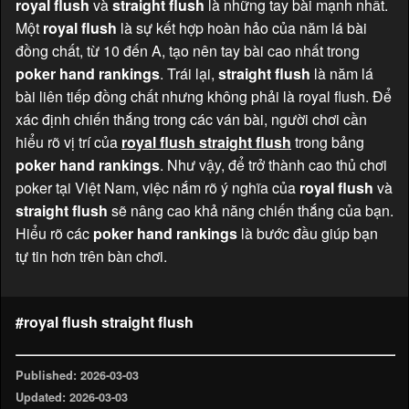
royal flush
và
straight flush
là những tay bài mạnh nhất.
Một
royal flush
là sự kết hợp hoàn hảo của năm lá bài
đồng chất, từ 10 đến A, tạo nên tay bài cao nhất trong
poker hand rankings
. Trái lại,
straight flush
là năm lá
bài liên tiếp đồng chất nhưng không phải là royal flush. Để
xác định chiến thắng trong các ván bài, người chơi cần
hiểu rõ vị trí của
royal flush straight flush
trong bảng
poker hand rankings
. Như vậy, để trở thành cao thủ chơi
poker tại Việt Nam, việc nắm rõ ý nghĩa của
royal flush
và
straight flush
sẽ nâng cao khả năng chiến thắng của bạn.
Hiểu rõ các
poker hand rankings
là bước đầu giúp bạn
tự tin hơn trên bàn chơi.
#royal flush straight flush
Published: 2026-03-03
Updated: 2026-03-03