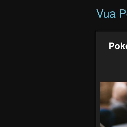
Vua P
Pok