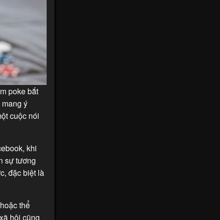
ệm poke bắt
” mang ý
ột cuộc nói
cebook, khi
ện sự tương
, đặc biệt là
 hoặc thể
xã hội cũng