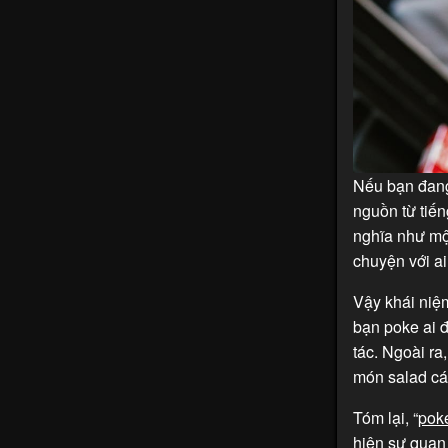
Nếu bạn đang 
nguồn từ tiến
nghĩa như mộ
chuyện với ai
Vậy khái niệ
bạn poke ai đ
tác. Ngoài ra
món salad cá
Tóm lại, “
poke
hiện sự quan