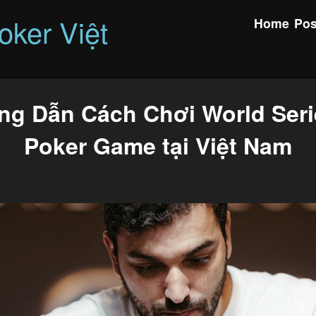
oker Việt
Home
Pos
g Dẫn Cách Chơi World Seri
Poker Game tại Việt Nam