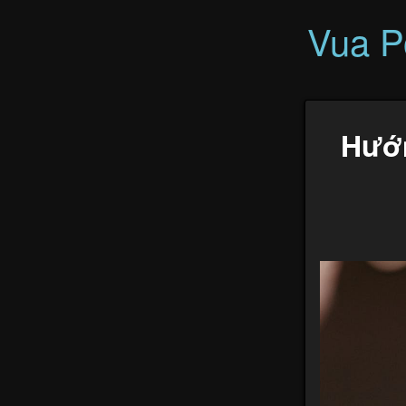
Vua P
Hướn