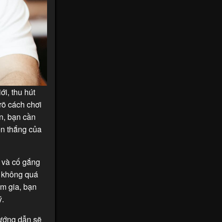
ới, thu hút
rõ cách chơi
ên, bạn cần
ến thắng của
g và cố gắng
 không quá
am gia, bạn
ý.
ướng dẫn sẽ