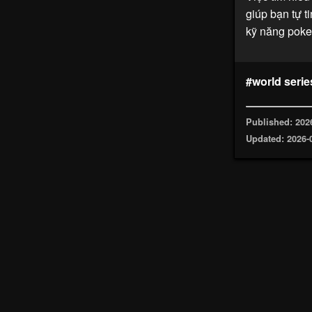
giúp bạn tự t
kỹ năng poker
#world seri
Published: 202
Updated: 2026-