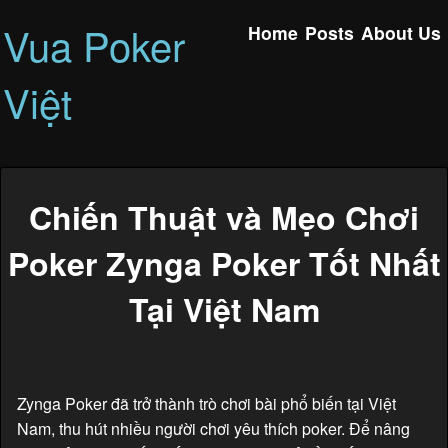
Vua Poker
Home
Posts
About Us
Việt
Chiến Thuật và Mẹo Chơi
Poker Zynga Poker Tốt Nhất
Tại Việt Nam
Zynga Poker đã trở thành trò chơi bài phổ biến tại Việt
Nam, thu hút nhiều người chơi yêu thích poker. Để nâng