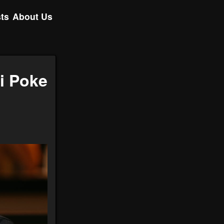
ts
About Us
i Poke