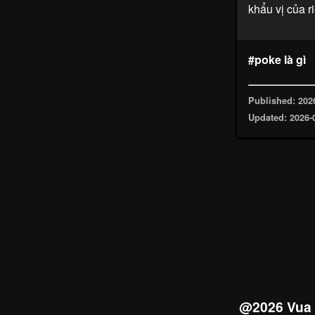
khẩu vị của r
#poke là gì
Published: 202
Updated: 2026-
@2026 Vua 